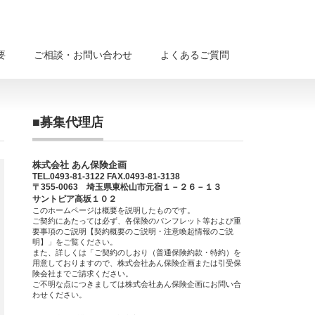
要
ご相談・お問い合わせ
よくあるご質問
■募集代理店
株式会社 あん保険企画
TEL.0493-81-3122 FAX.0493-81-3138
〒355-0063 埼玉県東松山市元宿１－２６－１３
サントピア高坂１０２
このホームページは概要を説明したものです。
ご契約にあたっては必ず、各保険のパンフレット等および重
要事項のご説明【契約概要のご説明・注意喚起情報のご説
明】」をご覧ください。
また、詳しくは「ご契約のしおり（普通保険約款・特約）を
用意しておりますので、株式会社あん保険企画または引受保
険会社までご請求ください。
ご不明な点につきましては株式会社あん保険企画にお問い合
わせください。