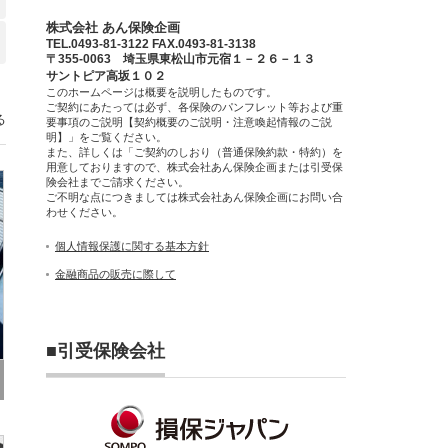
株式会社 あん保険企画
TEL.0493-81-3122 FAX.0493-81-3138
〒355-0063 埼玉県東松山市元宿１－２６－１３
サントピア高坂１０２
このホームページは概要を説明したものです。
ご契約にあたっては必ず、各保険のパンフレット等および重
る
要事項のご説明【契約概要のご説明・注意喚起情報のご説
明】」をご覧ください。
また、詳しくは「ご契約のしおり（普通保険約款・特約）を
用意しておりますので、株式会社あん保険企画または引受保
険会社までご請求ください。
ご不明な点につきましては株式会社あん保険企画にお問い合
わせください。
個人情報保護に関する基本方針
金融商品の販売に際して
■引受保険会社